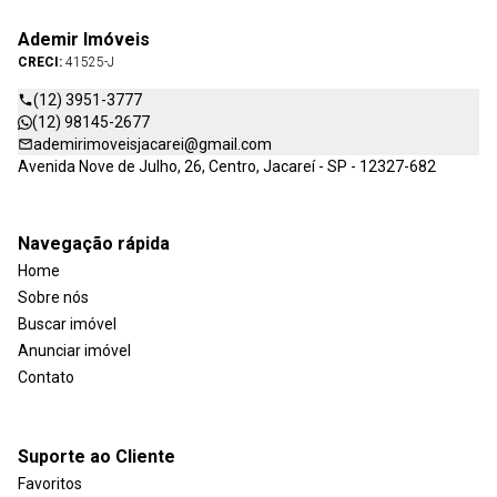
Ademir Imóveis
CRECI:
41525-J
(12) 3951-3777
(12) 98145-2677
ademirimoveisjacarei@gmail.com
Avenida Nove de Julho, 26, Centro, Jacareí - SP - 12327-682
Navegação rápida
Home
Sobre nós
Buscar imóvel
Anunciar imóvel
Contato
Suporte ao Cliente
Favoritos