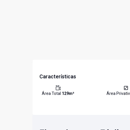
Características
Área Total
129
m²
Área Privati