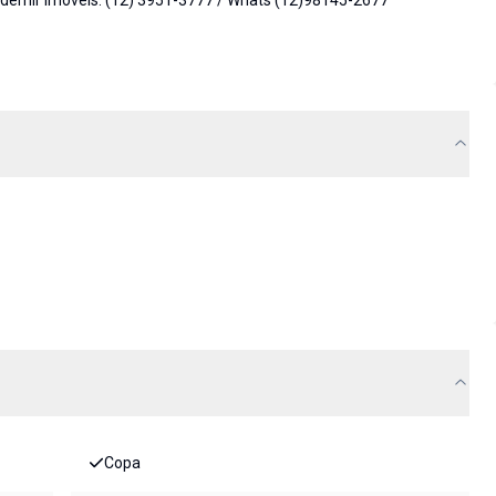
Ademir Imóveis: (12) 3951-3777 / Whats (12)98145-2677
Copa