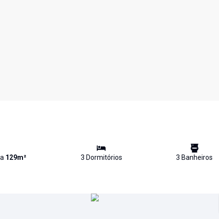
va
129
m²
3
Dormitório
s
3
Banheiro
s