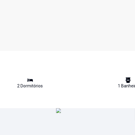
2
Dormitório
s
1
Banhei