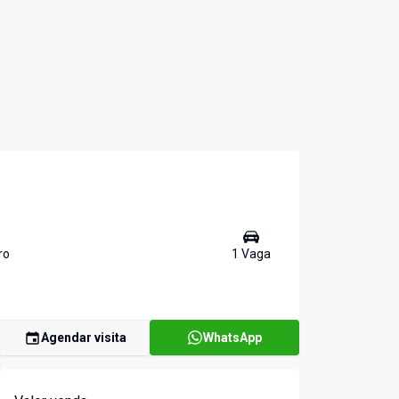
ro
1
Vaga
Agendar visita
WhatsApp