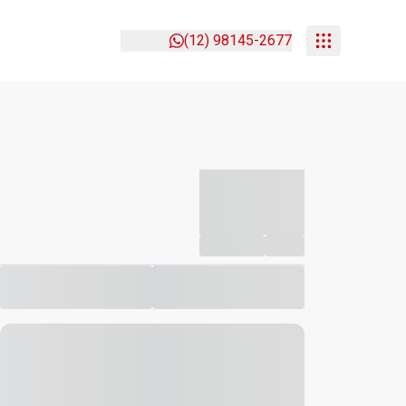
(12) 98145-2677
-----------
--
Compartilhar
Favorito