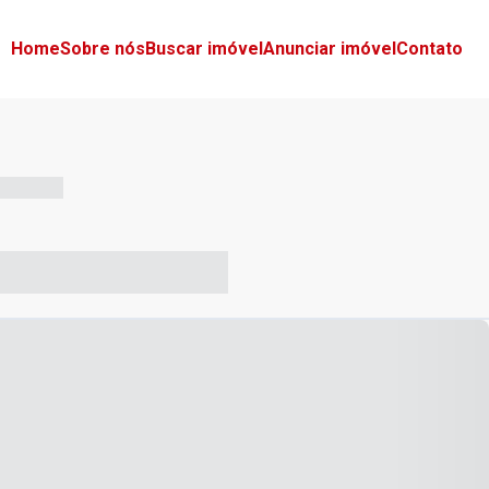
Home
Sobre nós
Buscar imóvel
Anunciar imóvel
Contato
-- --- ------
-- ----- ----- --- ------