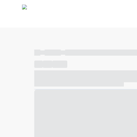
----
----- -----
----- ----- -- ------ ---- ---- -- ----- ----- ---
----
-----
---- ------
----- ----- -- ------ ---- ---- -- ---
----- ----- -- ------ ---- ---- -- ----- ----- ----- --- ------