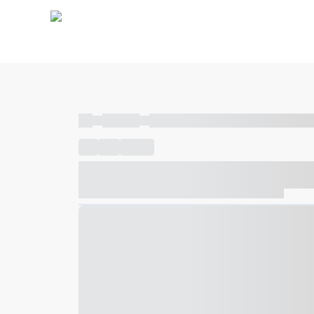
----
----- -----
----- ----- -- ------ ---- ---- -- ----- ----- ---
----
-----
---- ------
----- ----- -- ------ ---- ---- -- ---
----- ----- -- ------ ---- ---- -- ----- ----- ----- --- ------