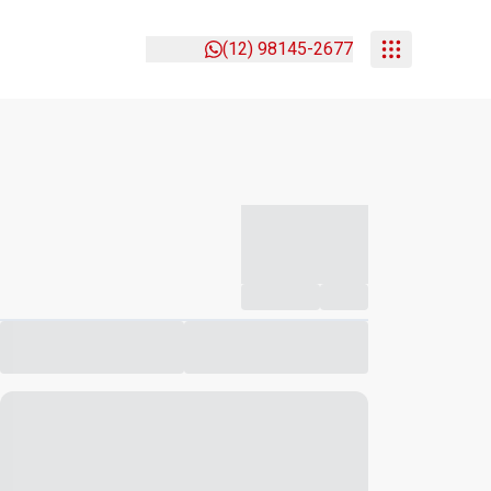
(12) 98145-2677
-----------
--
Compartilhar
Favorito