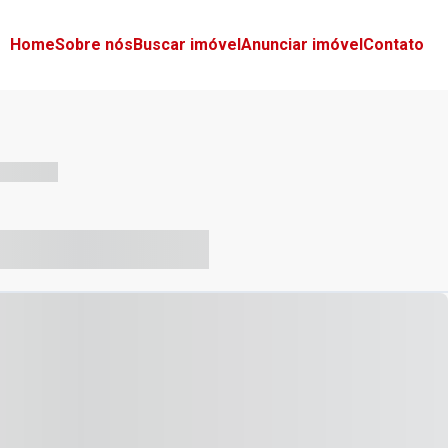
Home
Sobre nós
Buscar imóvel
Anunciar imóvel
Contato
-- --- ------
-- ----- ----- --- ------