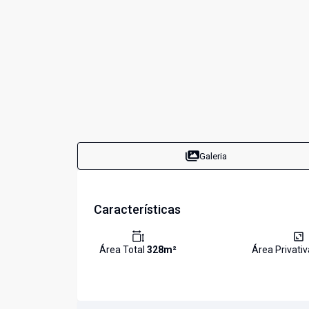
Galeria
Características
Área Total
328
m²
Área Privati