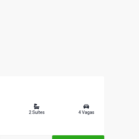
2
Suíte
s
4
Vaga
s