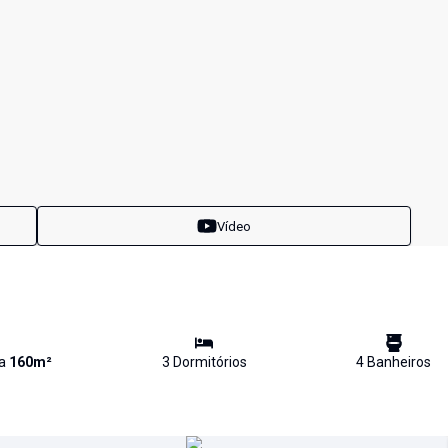
Vídeo
va
160
m²
3
Dormitório
s
4
Banheiro
s