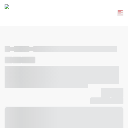
----
----- -----
----- ----- -- ------ ---- ---- -- ----- ----- ----- --- ------
----
-----
---- ------
----- ----- -- ------ ---- ---- -- ----- ----- -----
--- ------
----- ----- -- ------ ---- ---- -- ----- ----- ----- --- ------
-------------
Compartilhar
Favorito