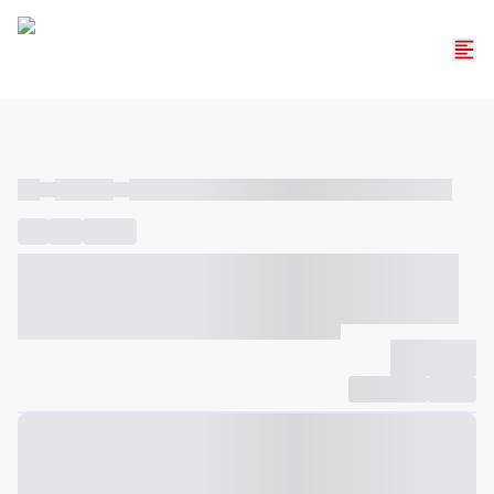
----
----- -----
----- ----- -- ------ ---- ---- -- ----- ----- ----- --- ------
----
-----
---- ------
----- ----- -- ------ ---- ---- -- ----- ----- -----
--- ------
----- ----- -- ------ ---- ---- -- ----- ----- ----- --- ------
-------------
Compartilhar
Favorito