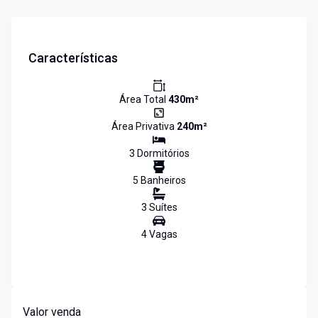
Características
Área Total
430
m²
Área Privativa
240
m²
3
Dormitório
s
5
Banheiro
s
3
Suíte
s
4
Vaga
s
Valor venda