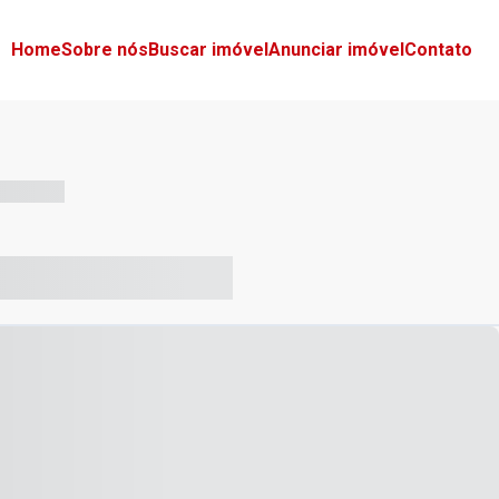
Home
Sobre nós
Buscar imóvel
Anunciar imóvel
Contato
-- --- ------
-- ----- ----- --- ------