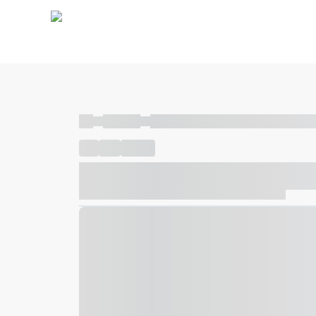
----
----- -----
----- ----- -- ------ ---- ---- -- ----- ----- ---
----
-----
---- ------
----- ----- -- ------ ---- ---- -- ---
----- ----- -- ------ ---- ---- -- ----- ----- ----- --- ------