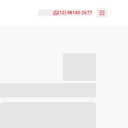
(12) 98145-2677
-----------
--
Compartilhar
Favorito