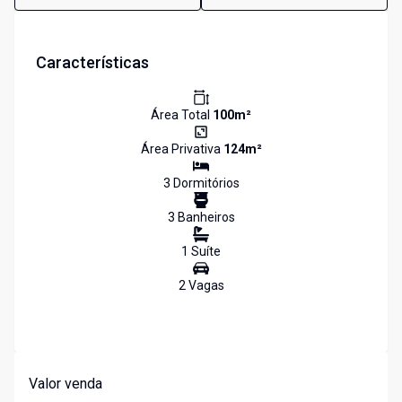
Características
Área Total
100
m²
Área Privativa
124
m²
3
Dormitório
s
3
Banheiro
s
1
Suíte
2
Vaga
s
Valor venda