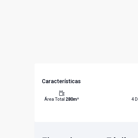
Características
Área Total
280
m²
4
D