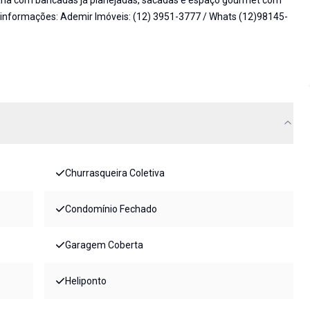
ricana com bancadas já planejadas, sacadas e espaço gourmet com
s informações: Ademir Imóveis: (12) 3951-3777 / Whats (12)98145-
Churrasqueira Coletiva
Condomínio Fechado
Garagem Coberta
Heliponto