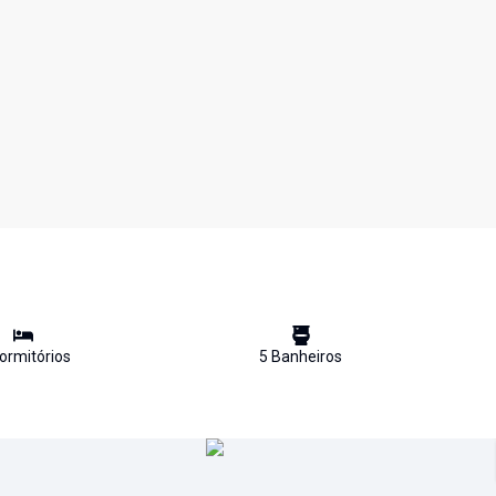
ormitório
s
5
Banheiro
s