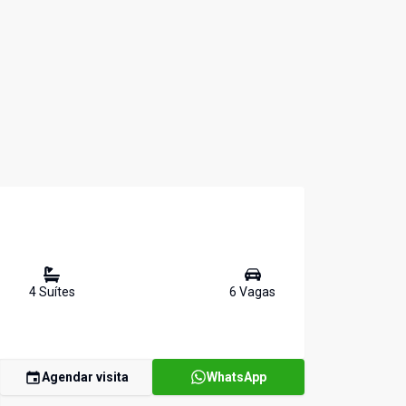
4
Suíte
s
6
Vaga
s
Agendar visita
WhatsApp