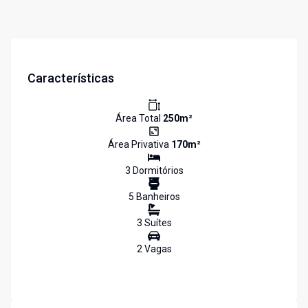
Características
Área Total
250
m²
Área Privativa
170
m²
3
Dormitório
s
5
Banheiro
s
3
Suíte
s
2
Vaga
s