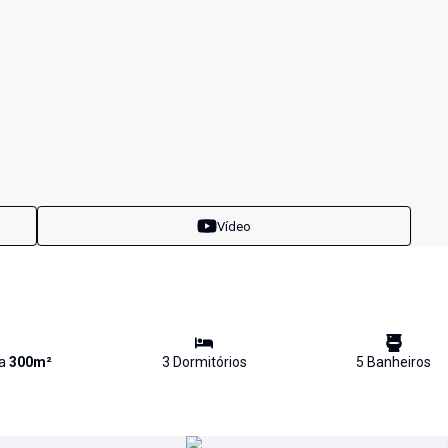
Vídeo
va
300
m²
3
Dormitório
s
5
Banheiro
s