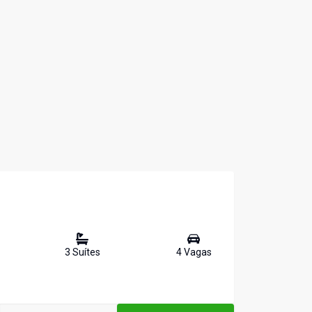
3
Suíte
s
4
Vaga
s