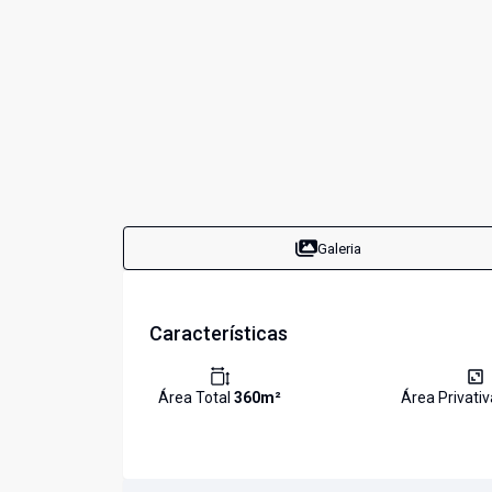
Galeria
Características
Área Total
360
m²
Área Privati