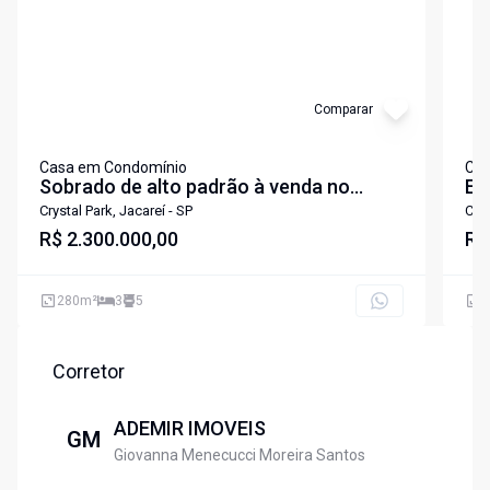
Comparar
Casa em Condomínio
Cas
Sobrado de alto padrão à venda no
Ex
Crystal Park I - Porteira Fechada
lo
Crystal Park, Jacareí - SP
Crys
R$ 2.300.000,00
fe
R$
id
se
280
m²
3
5
1
amb
25
ár
Corretor
ADEMIR IMOVEIS
GM
Giovanna Menecucci Moreira Santos