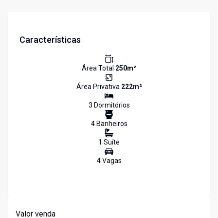
Características
Área Total
250
m²
Área Privativa
222
m²
3
Dormitório
s
4
Banheiro
s
1
Suíte
4
Vaga
s
Valor venda