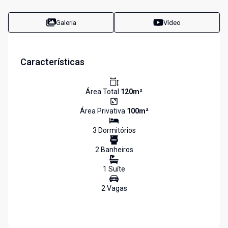
Galeria
Vídeo
Características
Área Total
120
m²
Área Privativa
100
m²
3
Dormitório
s
2
Banheiro
s
1
Suíte
2
Vaga
s