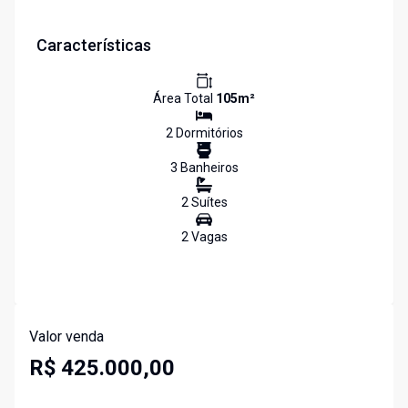
Características
Área Total
105
m²
2
Dormitório
s
3
Banheiro
s
2
Suíte
s
2
Vaga
s
Valor venda
R$ 425.000,00