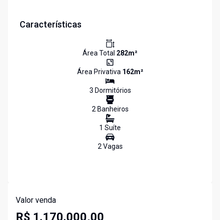
Características
Área Total
282
m²
Área Privativa
162
m²
3
Dormitório
s
2
Banheiro
s
1
Suíte
2
Vaga
s
Valor venda
R$ 1.170.000,00