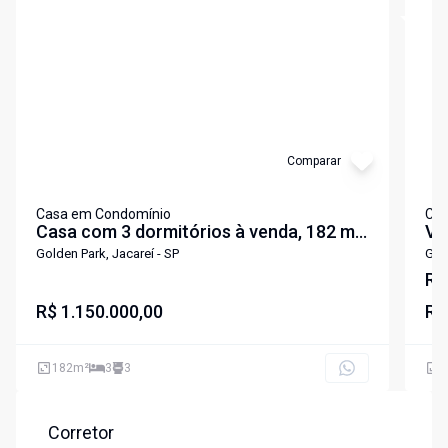
Cód:
CA5509
Cód:
C
Comparar
Casa em Condomínio
Cas
Casa com 3 dormitórios à venda, 182 m²
VI
por R$ 1.150.000,00 - Residencial Golden
- 
Golden Park, Jacareí - SP
Gold
Park - Jacareí/SP
R$
R$ 1.150.000,00
R$
182
m²
3
3
2
Corretor