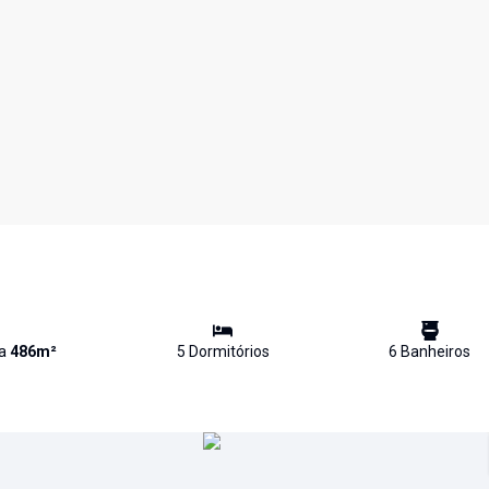
va
486
m²
5
Dormitório
s
6
Banheiro
s