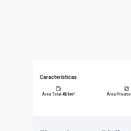
Características
Área Total
451
m²
Área Privati