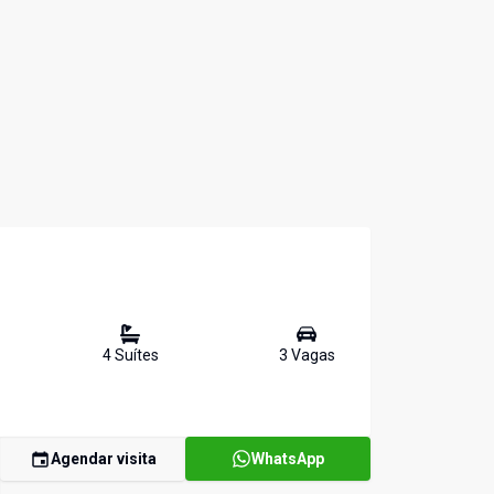
4
Suíte
s
3
Vaga
s
Agendar visita
WhatsApp