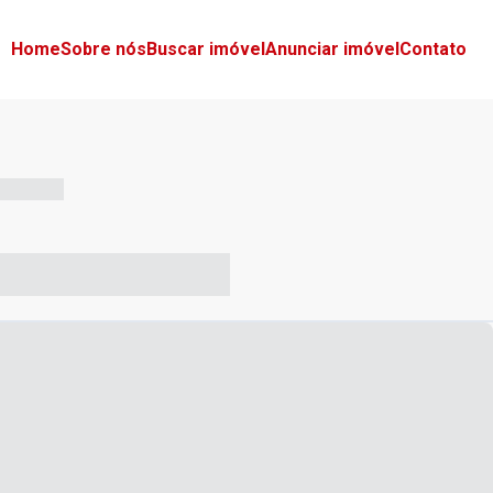
Home
Sobre nós
Buscar imóvel
Anunciar imóvel
Contato
-- --- ------
-- ----- ----- --- ------