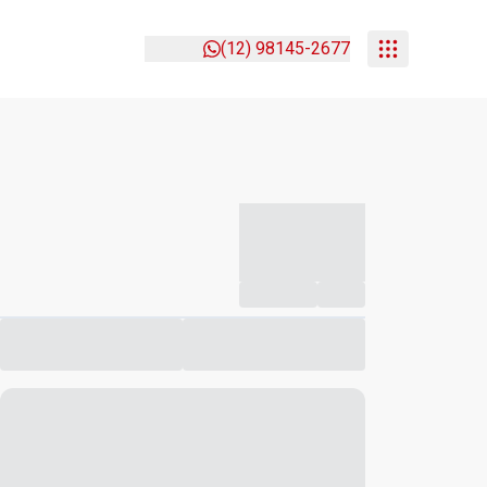
(12) 98145-2677
-----------
--
Compartilhar
Favorito