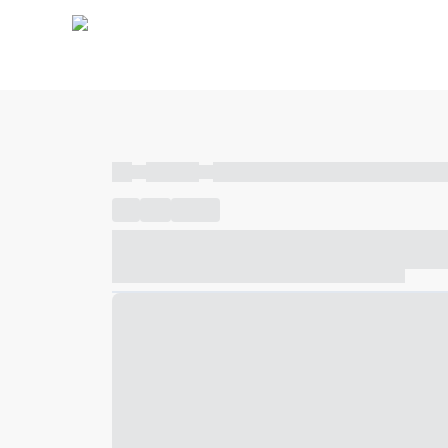
----
----- -----
----- ----- -- ------ ---- ---- -- ----- ----- ---
----
-----
---- ------
----- ----- -- ------ ---- ---- -- ---
----- ----- -- ------ ---- ---- -- ----- ----- ----- --- ------