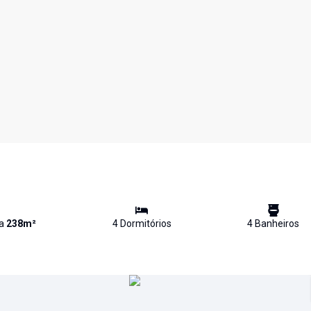
va
238
m²
4
Dormitório
s
4
Banheiro
s