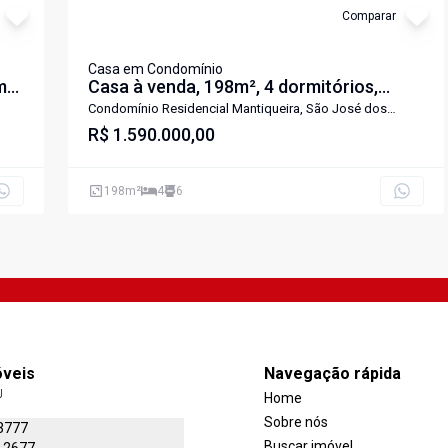
Comparar
Casa em Condomínio
m²
Casa à venda, 198m², 4 dormitórios,
sendo 3 suítes, Residencial Mantiqueira,
Condomínio Residencial Mantiqueira, São José dos
Campos - SP
s
São José dos Campos
R$ 1.590.000,00
198
m²
4
6
óveis
Navegação rápida
J
Home
Sobre nós
3777
Buscar imóvel