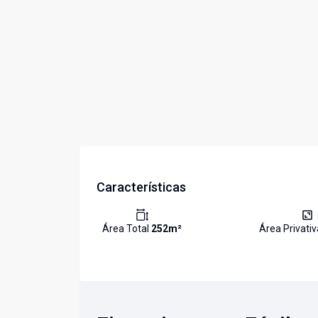
Características
Área Total
252
m²
Área Privati