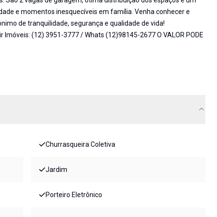
s. São 2 vagas de garagem, ótima distribuição dos espaços e um
cidade e momentos inesquecíveis em família. Venha conhecer e
ônimo de tranquilidade, segurança e qualidade de vida!
ir Imóveis: (12) 3951-3777 / Whats (12)98145-2677 O VALOR PODE
Churrasqueira Coletiva
Jardim
Porteiro Eletrônico