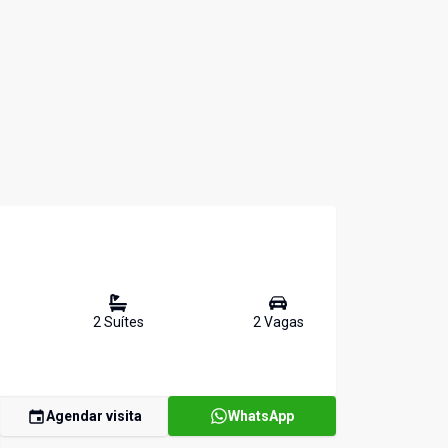
2
Suíte
s
2
Vaga
s
Agendar visita
WhatsApp