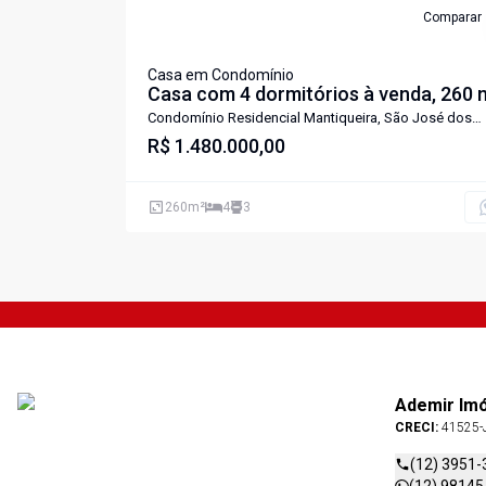
Comparar
Casa em Condomínio
Casa com 4 dormitórios à venda, 260 
por R$ 1.480.000,00 - Condomínio
Condomínio Residencial Mantiqueira, São José dos
Campos - SP
Residencial Mantiqueira - São José do
R$ 1.480.000,00
Campos/SP
260
m²
4
3
Ademir Im
CRECI:
41525-
(12) 3951-