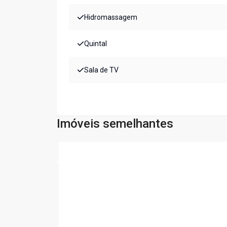
Hidromassagem
Quintal
Sala de TV
Imóveis semelhantes
Cód:
CA1411