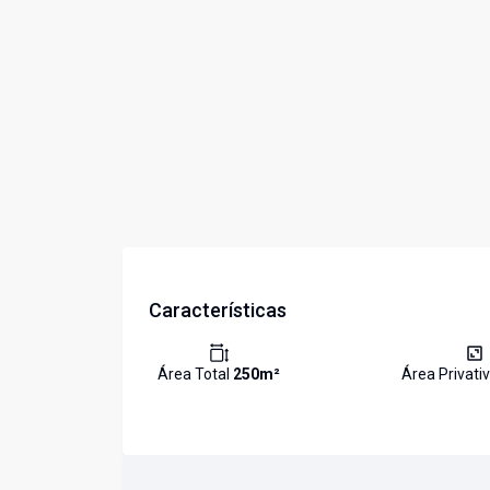
Características
Área Total
250
m²
Área Privati