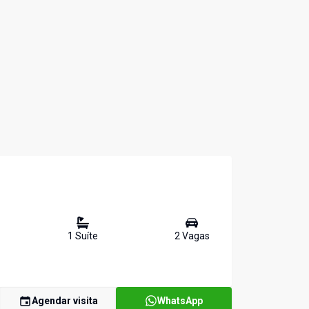
1
Suíte
2
Vaga
s
Agendar visita
WhatsApp