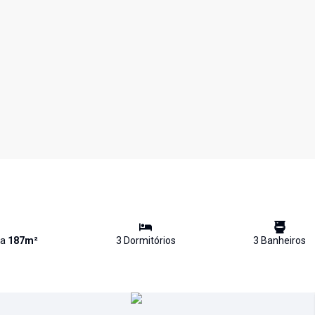
va
187
m²
3
Dormitório
s
3
Banheiro
s