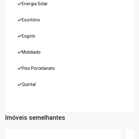
Energia Solar
Escritório
Esgoto
Mobiliado
Piso Porcelanato
Quintal
Imóveis semelhantes
Cód:
7337
Cód:
7