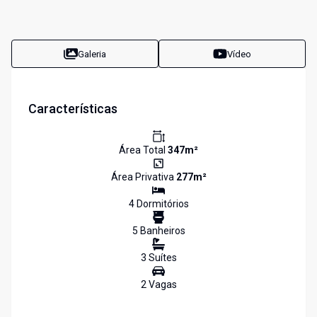
Galeria
Vídeo
Características
Área Total
347
m²
Área Privativa
277
m²
4
Dormitório
s
5
Banheiro
s
3
Suíte
s
2
Vaga
s