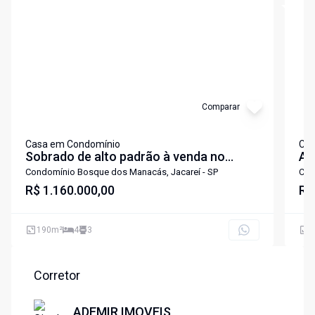
Comparar
Casa em Condomínio
Cas
Sobrado de alto padrão à venda no
Ap
Bosque dos Manacás - Jacareí-SP 4
de
Condomínio Bosque dos Manacás, Jacareí - SP
Con
quartos sendo 2 suites
R$ 1.160.000,00
R$
190
m²
4
3
2
Corretor
ADEMIR IMOVEIS