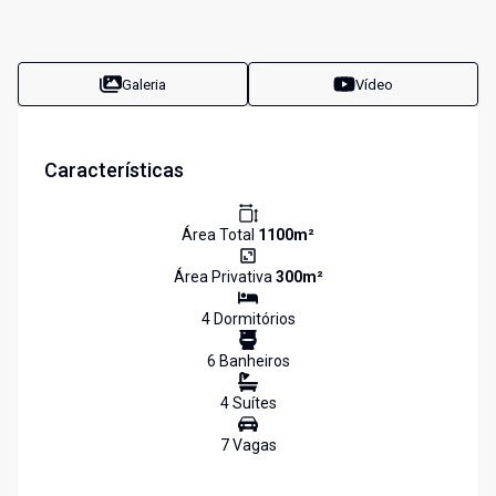
Galeria
Vídeo
Características
Área Total
1100
m²
Área Privativa
300
m²
4
Dormitório
s
6
Banheiro
s
4
Suíte
s
7
Vaga
s