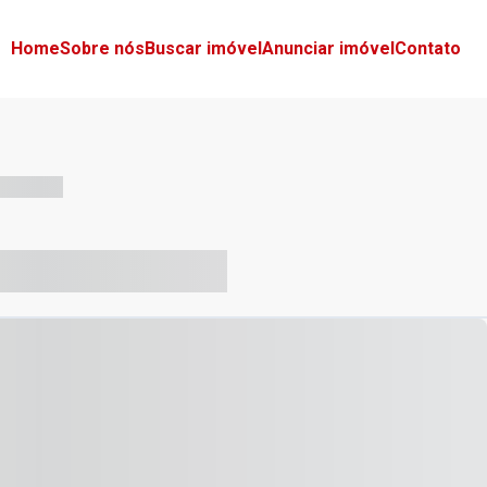
Home
Sobre nós
Buscar imóvel
Anunciar imóvel
Contato
-- --- ------
-- ----- ----- --- ------