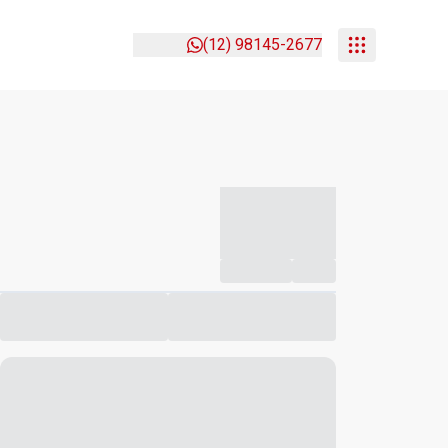
(12) 98145-2677
-----------
--
Compartilhar
Favorito