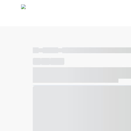
----
----- -----
----- ----- -- ------ ---- ---- -- ----- ----- ---
----
-----
---- ------
----- ----- -- ------ ---- ---- -- ---
----- ----- -- ------ ---- ---- -- ----- ----- ----- --- ------