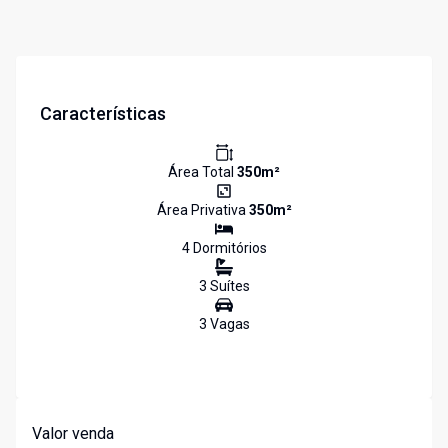
Características
Área Total
350
m²
Área Privativa
350
m²
4
Dormitório
s
3
Suíte
s
3
Vaga
s
Valor venda