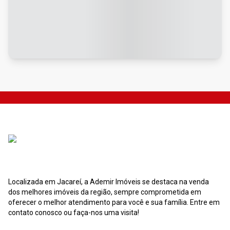
Localizada em Jacareí, a Ademir Imóveis se destaca na venda
dos melhores imóveis da região, sempre comprometida em
oferecer o melhor atendimento para você e sua família. Entre em
contato conosco ou faça-nos uma visita!