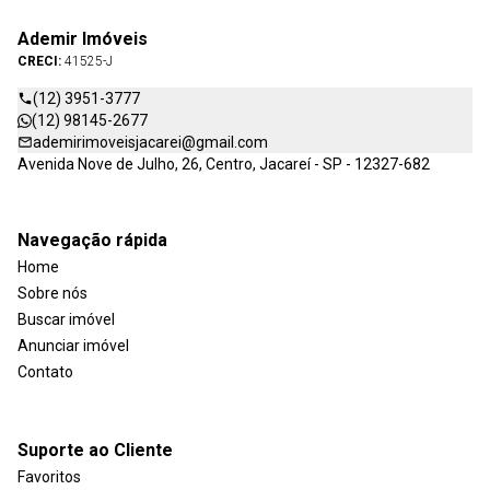
Ademir Imóveis
CRECI:
41525-J
(12) 3951-3777
(12) 98145-2677
ademirimoveisjacarei@gmail.com
Avenida Nove de Julho, 26, Centro, Jacareí - SP - 12327-682
Navegação rápida
Home
Sobre nós
Buscar imóvel
Anunciar imóvel
Contato
Suporte ao Cliente
Favoritos