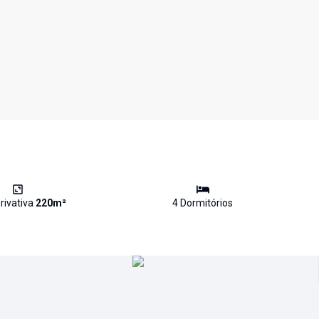
rivativa
220
m²
4
Dormitório
s