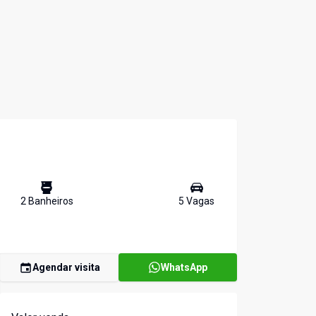
2
Banheiro
s
5
Vaga
s
Agendar visita
WhatsApp