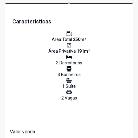
Características
Área Total
250
m²
Área Privativa
191
m²
3
Dormitório
s
3
Banheiro
s
1
Suíte
2
Vaga
s
Valor venda