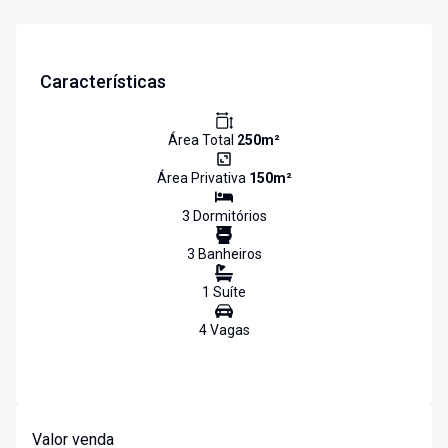
Características
Área Total
250
m²
Área Privativa
150
m²
3
Dormitório
s
3
Banheiro
s
1
Suíte
4
Vaga
s
Valor venda