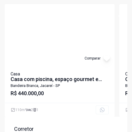
Cód:
7473
Cód:
6
Comparar
Casa
Ca
Casa com piscina, espaço gourmet e
Ca
escritório à venda no Bandeira Branca -
Ex
Bandeira Branca, Jacareí - SP
Band
Jacareí-SP
R$ 440.000,00
R$
110
m²
2
1
1
Corretor