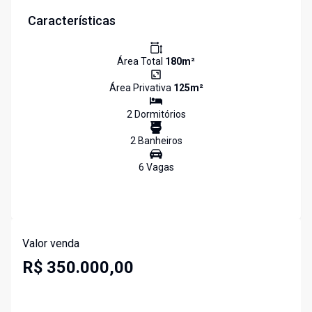
Características
Área Total
180
m²
Área Privativa
125
m²
2
Dormitório
s
2
Banheiro
s
6
Vaga
s
Valor venda
R$ 350.000,00