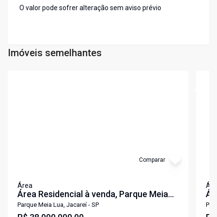
O valor pode sofrer alteração sem aviso prévio
Imóveis semelhantes
Cód:
AR0078
Cód:
A
Comparar
Área
Ár
Área Residencial à venda, Parque Meia
Ár
Lua, Jacareí - AR0078.
Lu
Parque Meia Lua, Jacareí - SP
Parq