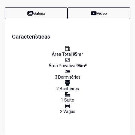
Galeria
Vídeo
Características
Área Total
95
m²
Área Privativa
95
m²
3
Dormitório
s
2
Banheiro
s
1
Suíte
2
Vaga
s