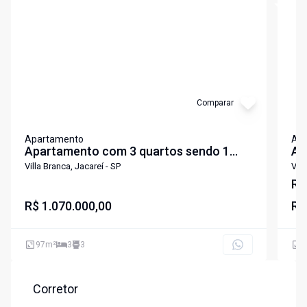
Comparar
Apartamento
Ap
Apartamento com 3 quartos sendo 1
Ap
suite e estrutura de resort no Vila
re
Villa Branca, Jacareí - SP
Vill
Branca - Jacareí-SP
Ja
R$
R$ 1.070.000,00
R$
97
m²
3
3
6
Corretor