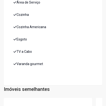
Área de Serviço
Cozinha
Cozinha Americana
Esgoto
TV a Cabo
Varanda gourmet
Imóveis semelhantes
Cód:
7439
Cód:
7