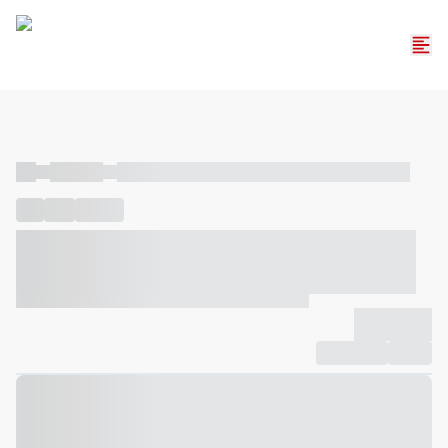
----
----- -----
----- ----- -- ------ ---- ---- -- ----- ----- ----- --- ------
----
-----
---- ------
----- ----- -- ------ ---- ---- -- ----- ----- -----
--- ------
----- ----- -- ------ ---- ---- -- ----- ----- ----- --- ------
-------------
Compartilhar
Favorito