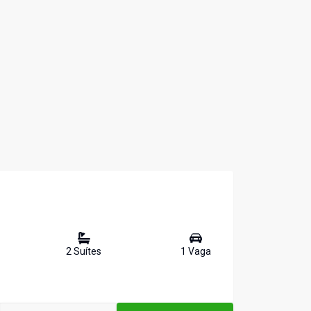
2
Suíte
s
1
Vaga