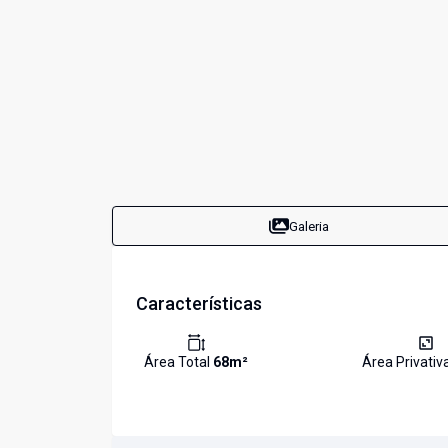
Galeria
Características
Área Total
68
m²
Área Privativ