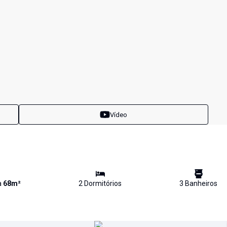
Vídeo
a
68
m²
2
Dormitório
s
3
Banheiro
s