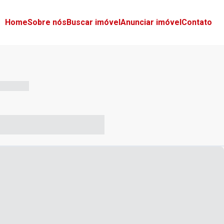
Home
Sobre nós
Buscar imóvel
Anunciar imóvel
Contato
-- --- ------
-- ----- ----- --- ------