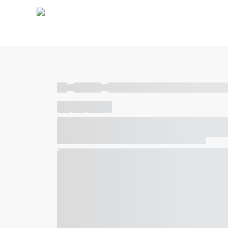
----
----- -----
----- ----- -- ------ ---- ---- -- ----- ----- ---
----
-----
---- ------
----- ----- -- ------ ---- ---- -- ---
----- ----- -- ------ ---- ---- -- ----- ----- ----- --- ------