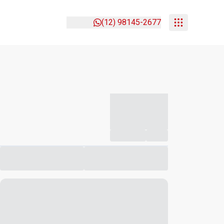
(12) 98145-2677
-----------
--
Compartilhar
Favorito