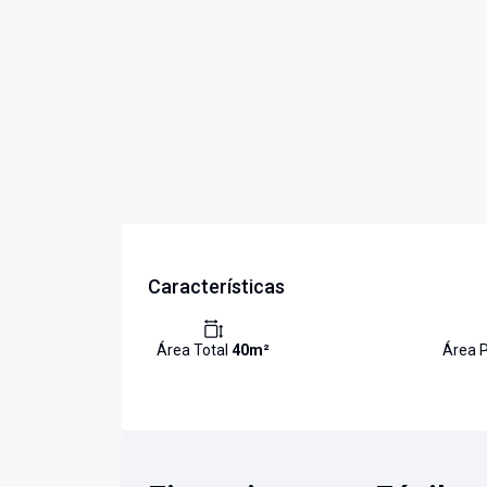
Características
Área Total
40
m²
Área P