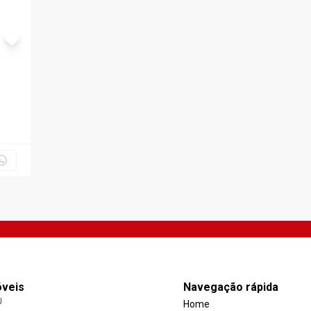
óveis
Navegação rápida
J
Home