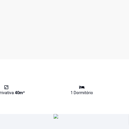
rivativa
40
m²
1
Dormitório