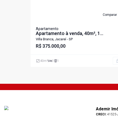
Comparar
Apartamento
Apartamento à venda, 40m², 1
dormitórios, The First Studio, Villa
Villa Branca, Jacareí - SP
Branca, jacarei
R$ 375.000,00
40
m²
1
1
Ademir Im
CRECI:
41525-