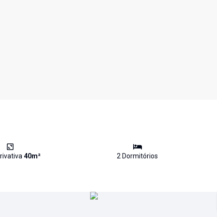
rivativa
40
m²
2
Dormitório
s