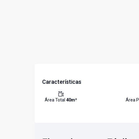
Características
Área Total
40
m²
Área P