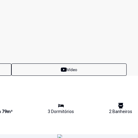
Vídeo
a
79
m²
3
Dormitório
s
2
Banheiro
s