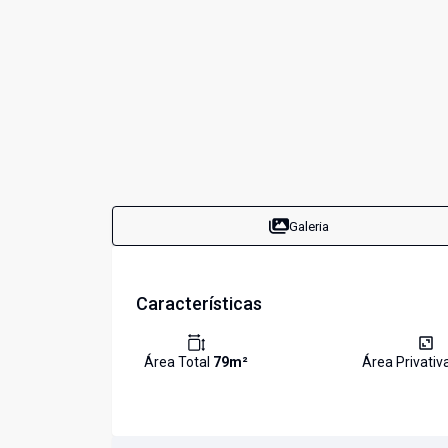
Galeria
Características
Área Total
79
m²
Área Privativ