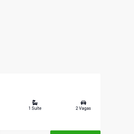
1
Suíte
2
Vaga
s