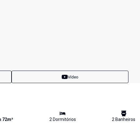
Vídeo
va
72
m²
2
Dormitório
s
2
Banheiro
s