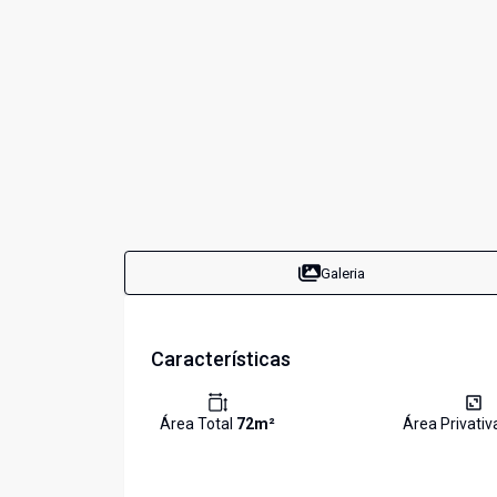
Galeria
Características
Área Total
72
m²
Área Privati