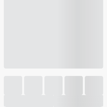
Galeria
Vídeo