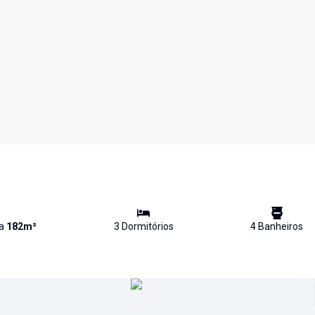
va
182
m²
3
Dormitório
s
4
Banheiro
s