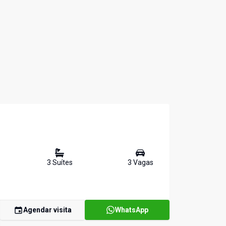
3
Suíte
s
3
Vaga
s
Agendar visita
WhatsApp