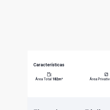
Características
Área Total
182
m²
Área Privati