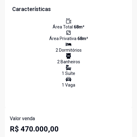
Características
Área Total
68
m²
Área Privativa
68
m²
2
Dormitório
s
2
Banheiro
s
1
Suíte
1
Vaga
Valor venda
R$ 470.000,00