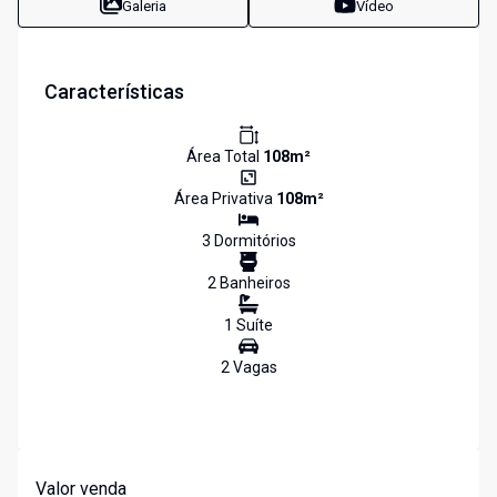
Galeria
Vídeo
Características
Área Total
108
m²
Área Privativa
108
m²
3
Dormitório
s
2
Banheiro
s
1
Suíte
2
Vaga
s
Valor venda