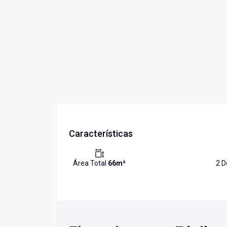
Características
Área Total
66
m²
2
Do