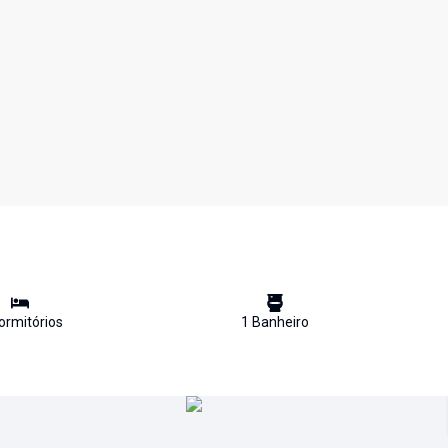
rmitório
s
1
Banheiro