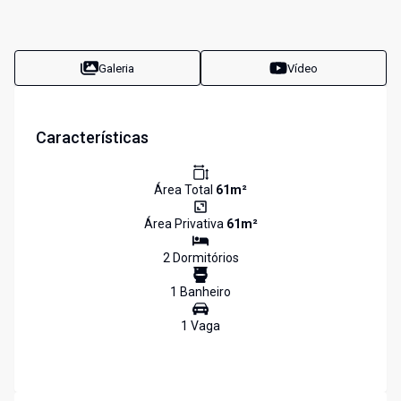
Galeria
Vídeo
Características
Área Total
61
m²
Área Privativa
61
m²
2
Dormitório
s
1
Banheiro
1
Vaga