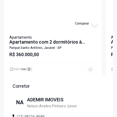
Comparar
Apartamento
Ap
Apartamento com 2 dormitórios à
Ap
venda, 65 m² por R$ 360.000,00 - Parque
al
Parque Santo Antônio, Jacareí - SP
Par
Santo Antônio - Jacareí/SP
R$ 360.000,00
Sa
R$
65
m²
2
2
5
Corretor
ADEMIR IMOVEIS
NA
Nelson Avelino Pinheiro Junior
(12) 98136-8686