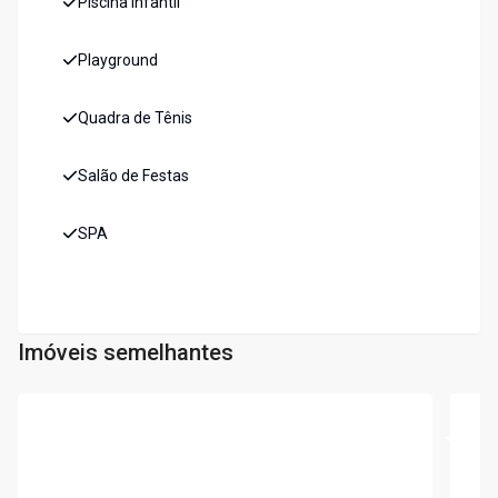
Piscina Infantil
Playground
Quadra de Tênis
Salão de Festas
SPA
Imóveis semelhantes
Cód:
AP2475
Cód:
A