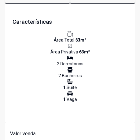
Características
Área Total
63
m²
Área Privativa
63
m²
2
Dormitório
s
2
Banheiro
s
1
Suíte
1
Vaga
Valor venda