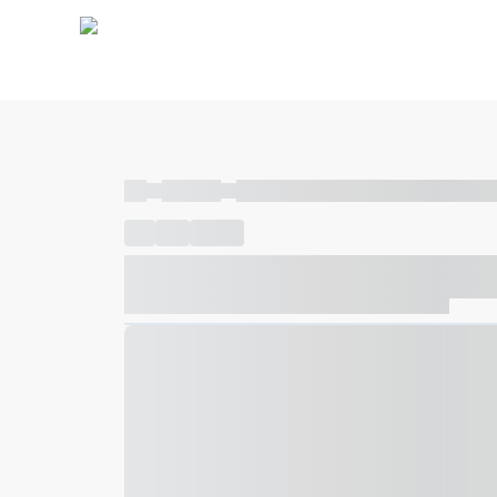
----
----- -----
----- ----- -- ------ ---- ---- -- ----- ----- ---
----
-----
---- ------
----- ----- -- ------ ---- ---- -- ---
----- ----- -- ------ ---- ---- -- ----- ----- ----- --- ------