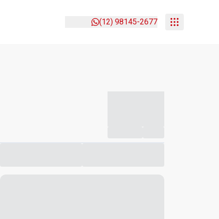
(12) 98145-2677
-----------
--
Compartilhar
Favorito