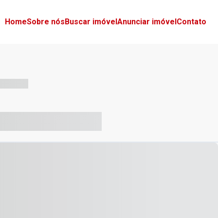
Home
Sobre nós
Buscar imóvel
Anunciar imóvel
Contato
-- --- ------
-- ----- ----- --- ------