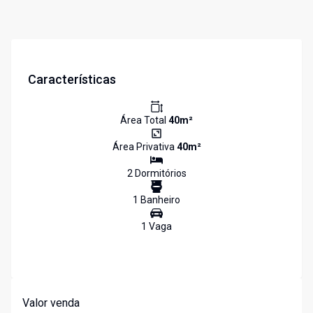
Características
Área Total
40
m²
Área Privativa
40
m²
2
Dormitório
s
1
Banheiro
1
Vaga
Valor venda