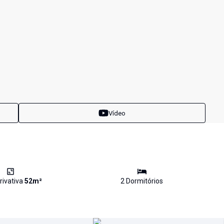
Vídeo
rivativa
52
m²
2
Dormitório
s