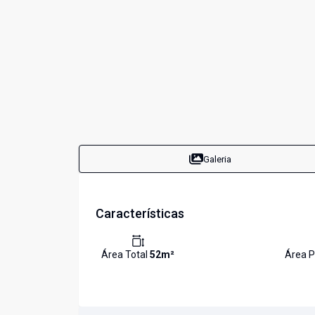
Galeria
Características
Área Total
52
m²
Área P